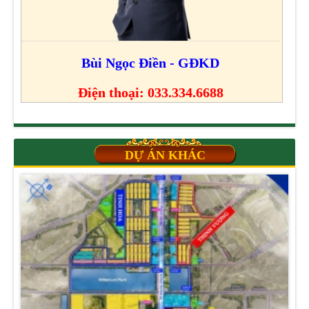
Bùi Ngọc Điền - GĐKD
Điện thoại: 033.334.6688
DỰ ÁN KHÁC