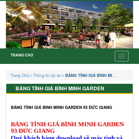
TRANG CHỦ
Toggle
navigatio
Trang Chủ
Thông tin dự án
BẢNG TÍNH GIÁ BÌNH MINH GARDEN
BẢNG TÍNH GIÁ BÌNH MINH GARDEN
BẢNG TÍNH GIÁ BÌNH MINH GARDEN 93 ĐỨC GIANG
BẢNG TÍNH GIÁ BÌNH MINH GARDEN
93 ĐỨC GIANG
Quý khách hàng download về máy tính và