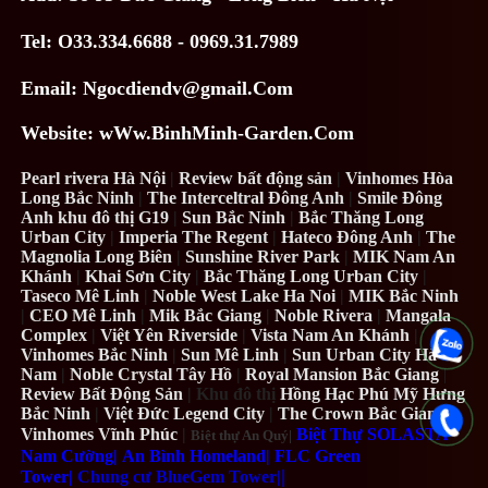
Tel: O33.334.6688 - 0969.31.7989
Email: Ngocdiendv@gmail.Com
Website: wWw.BinhMinh-Garden.Com
Pearl rivera Hà Nội
|
Review bất động sản
|
Vinhomes Hòa
Long Bắc Ninh
|
The Interceltral Đông Anh
|
Smile Đông
Anh khu đô thị G19
|
Sun Bắc Ninh
|
Bắc Thăng Long
Urban City
|
Imperia The Regent
|
Hateco Đông Anh
|
The
Magnolia Long Biên
|
Sunshine River Park
|
MIK Nam An
Khánh
|
Khai Sơn City
|
Bắc Thăng Long Urban City
|
Taseco Mê Linh
|
Noble West Lake Ha Noi
|
MIK Bắc Ninh
|
CEO Mê Linh
|
Mik Bắc Giang
|
Noble Rivera
|
Mangala
Complex
|
Việt Yên Riverside
|
Vista Nam An Khánh
|
Vinhomes Bắc Ninh
|
Sun Mê Linh
|
Sun Urban City Hà
Nam
|
Noble Crystal Tây Hồ
|
Royal Mansion Bắc Giang
|
Review Bất Động Sản
| Khu đô thị
Hồng Hạc Phú Mỹ Hưng
Bắc Ninh
|
Việt Đức Legend City
|
The Crown Bắc Giang
|
Vinhomes Vĩnh Phúc
|
Biệt Thự SOLASTA
Biệt thự An Quý|
Nam Cường|
An Bình Homeland|
FLC Green
|
Tower
|
Chung cư BlueGem Tower
|