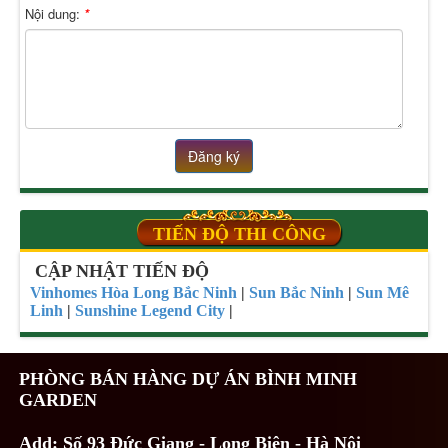
Nội dung:
*
Đăng ký
TIẾN ĐỘ THI CÔNG
CẬP NHẬT TIẾN ĐỘ
Vinhomes Hòa Long Bắc Ninh
|
Sun Bắc Ninh
|
Sun Mê
Linh
|
Sunshine Legend City
|
PHÒNG BÁN HÀNG DỰ ÁN BÌNH MINH
GARDEN
Add: Số 93 Đức Giang - Long Biên - Hà Nội